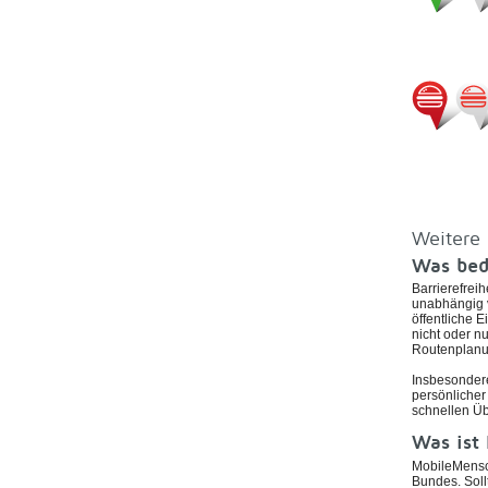
Weitere 
Was bede
Barrierefrei
unabhängig v
öffentliche 
nicht oder n
Routenplanu
Insbesondere
persönlicher 
schnellen Üb
Was ist
MobileMensch
Bundes. Soll