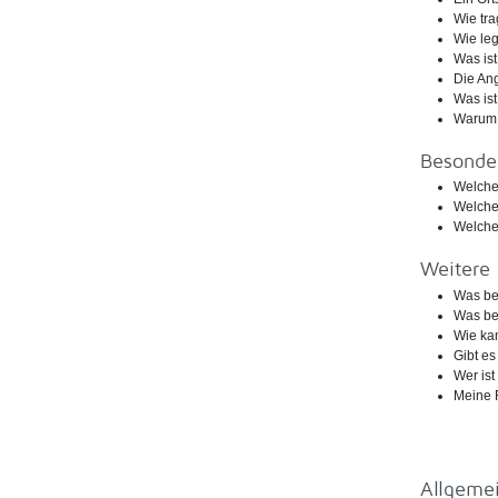
Wie tra
Wie leg
Was is
Die Ang
Was ist
Warum 
Besonde
Welche
Welche
Welche
Weitere 
Was bed
Was be
Wie ka
Gibt es
Wer is
Meine F
Allgeme