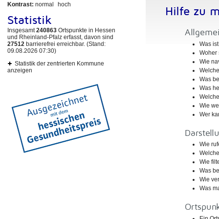
Kontrast:
normal
hoch
Hilfe zu 
Statistik
Insgesamt
240863
Ortspunkte in Hessen
Allgeme
und Rheinland-Pfalz erfasst, davon sind
Was is
27512
barrierefrei erreichbar. (Stand:
09.08.2026 07:30)
Woher 
Wie nav
Statistik der zentrierten Kommune
Welche
anzeigen
Was be
Was hei
Welche 
Wie wec
Wer ka
Darstell
Wie ruf
Welche 
Wie fil
Was be
Wie ve
Was ma
Ortspun
Ein Ort