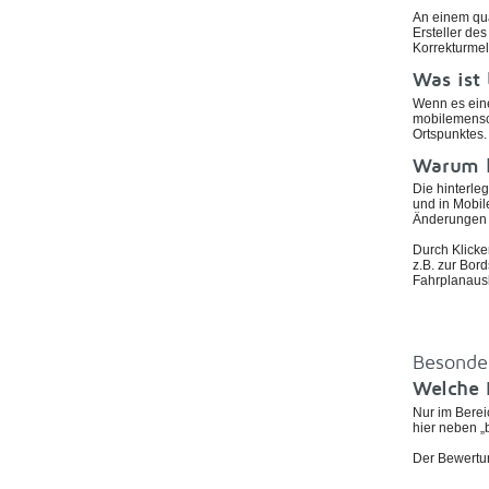
An einem qua
Ersteller de
Korrekturmel
Was ist
Wenn es eine
mobilemensch
Ortspunktes.
Warum k
Die hinterle
und in Mobil
Änderungen v
Durch Klicke
z.B. zur Bor
Fahrplanaus
Besonde
Welche 
Nur im Berei
hier neben „b
Der Bewertun