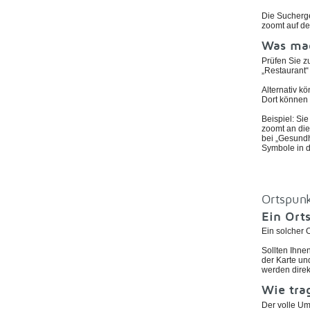
Die Sucherge
zoomt auf den
Was mac
Prüfen Sie z
„Restaurant“
Alternativ k
Dort können 
Beispiel: Si
zoomt an die
bei „Gesundh
Symbole in d
Ortspun
Ein Ort
Ein solcher 
Sollten Ihne
der Karte un
werden dire
Wie tra
Der volle Um