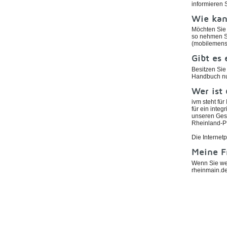
informieren 
Wie kan
Möchten Sie 
so nehmen Si
(mobilemens
Gibt es 
Besitzen Si
Handbuch nur
Wer ist
ivm steht fü
für ein inte
unseren Ges
Rheinland-P
Die Internet
Meine F
Wenn Sie wei
rheinmain.d