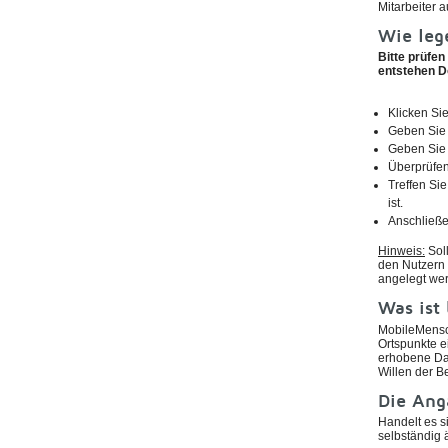
Mitarbeiter
Wie leg
Bitte prüfen
entstehen D
Klicken Si
Geben Sie 
Geben Sie 
Überprüfen 
Treffen Sie
ist.
Anschließe
Hinweis:
Soll
den Nutzern 
angelegt we
Was ist
MobileMensch
Ortspunkte e
erhobene Dat
Willen der B
Die Ang
Handelt es s
selbständig 