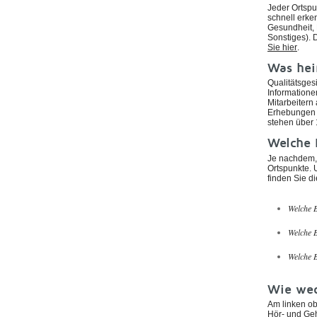
Jeder Ortspu
schnell erke
Gesundheit, 
Sonstiges). 
Sie hier
.
Was heiß
Qualitätsgesi
Information
Mitarbeitern
Erhebungen v
stehen über 
Welche 
Je nachdem, 
Ortspunkte. 
finden Sie d
Welche B
Welche B
Welche B
Wie wec
Am linken ob
Hör- und Ge