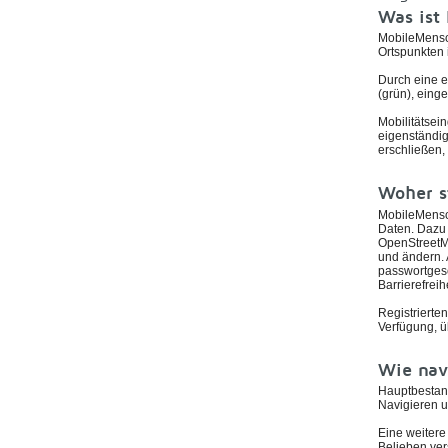
Was ist
MobileMensch
Ortspunkten
Durch eine ei
(grün), einge
Mobilitätsei
eigenständig
erschließen,
Woher s
MobileMensch
Daten. Dazu 
OpenStreetM
und ändern. 
passwortgesc
Barrierefrei
Registrierte
Verfügung, ü
Wie navi
Hauptbestand
Navigieren u
Eine weitere
Belieben ver