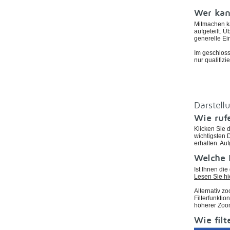
Wer ka
Mitmachen ka
aufgeteilt. 
generelle Ei
Im geschloss
nur qualifiz
Darstell
Wie ruf
Klicken Sie 
wichtigsten 
erhalten. Auf
Welche 
Ist Ihnen di
Lesen Sie hi
Alternativ z
Filterfunkti
höherer Zoom
Wie filt