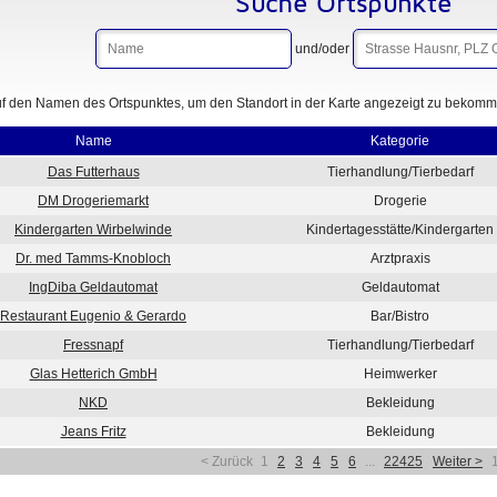
Suche Ortspunkte
und/oder
uf den Namen des Ortspunktes, um den Standort in der Karte angezeigt zu bekommen
Name
Kategorie
Das Futterhaus
Tierhandlung/Tierbedarf
DM Drogeriemarkt
Drogerie
Kindergarten Wirbelwinde
Kindertagesstätte/Kindergarten
Dr. med Tamms-Knobloch
Arztpraxis
IngDiba Geldautomat
Geldautomat
Restaurant Eugenio & Gerardo
Bar/Bistro
Fressnapf
Tierhandlung/Tierbedarf
Glas Hetterich GmbH
Heimwerker
NKD
Bekleidung
Jeans Fritz
Bekleidung
< Zurück
1
2
3
4
5
6
...
22425
Weiter >