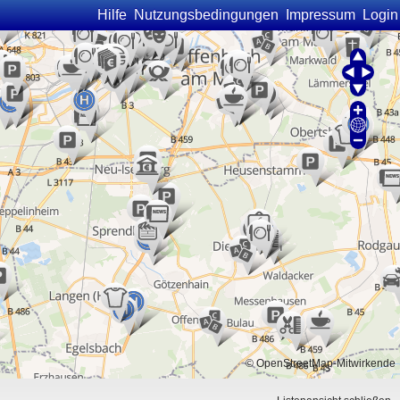
Hilfe
Nutzungsbedingungen
Impressum
Login
©
OpenStreetMap
-Mitwirkende