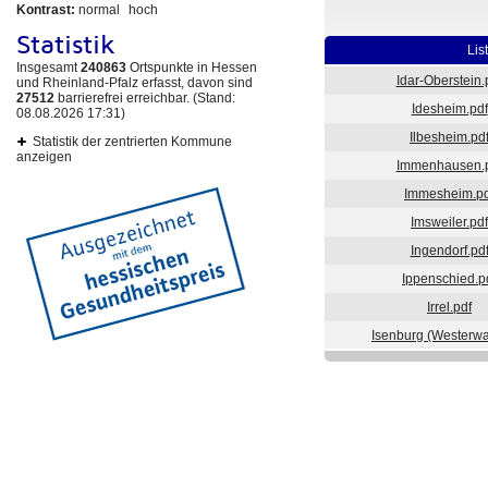
Kontrast:
normal
hoch
Statistik
Lis
Insgesamt
240863
Ortspunkte in Hessen
Idar-Oberstein.
und Rheinland-Pfalz erfasst, davon sind
27512
barrierefrei erreichbar. (Stand:
Idesheim.pdf
08.08.2026 17:31)
Ilbesheim.pd
Statistik der zentrierten Kommune
anzeigen
Immenhausen.
Immesheim.pd
Imsweiler.pdf
Ingendorf.pd
Ippenschied.p
Irrel.pdf
Isenburg (Westerwa