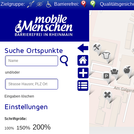
Zielgruppe:
Barrierefrei:
Qualitätsgesiche
+
−
Suche Ortspunkte
und/oder
Eingaben löschen
Einstellungen
Schriftgröße:
200%
150%
100%